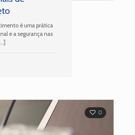
eto
cimento é uma prática
onal e a segurança nas
…]
0